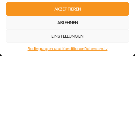
AKZEPTIEREN
ABLEHNEN
Information
EINSTELLUNGEN
Bedingungen und Konditionen
Bedingungen und Konditionen
Datenschutz
Datenschutz
Folgen Sie uns auf
Zertifizierungen