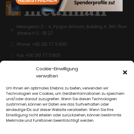
Mesogeion 2 – 4, Pyrgos Athinon, Building Α’, 8th floor
Athens P.C.: 115 27
Phone: +30 210 77 11 600
Fax: +30 210 77 11 800
Cookie-Einwilligung
Medimall Bank
verwalten
Um Ihnen ein optimales Erlebnis zu bieten, verwenden wir
Startseite
Technologien wie Cookies, um Geräteinformationen zu speichern
und/oder darauf zuzugreifen. Wenn Sie diesen Technologien
Unsere Bank
zustimmen, können wir Daten wie das Surfverhalten oder
eindeutige IDs auf dieser Website verarbeiten. Wenn Sie Ihre
Über unsere spender
Einwilligung nicht erteilen oder zurückziehen, können bestimmte
Merkmale und Funktionen beeinträchtigt werden.
Spender werden
Kontakt